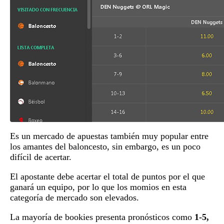
Es un mercado de apuestas también muy popular entre
los amantes del baloncesto, sin embargo, es un poco
difícil de acertar.
El apostante debe acertar el total de puntos por el que
ganará un equipo, por lo que los momios en esta
categoría de mercado son elevados.
La mayoría de bookies presenta pronósticos como
1-5,