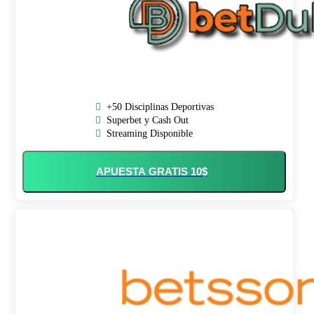
+50 Disciplinas Deportivas
Superbet y Cash Out
Streaming Disponible
APUESTA GRATIS 10$