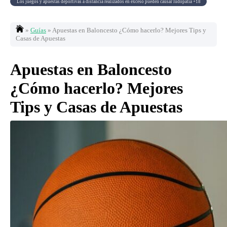
Los juegos y apuestas deportivas a distancia realizados en exceso pueden causar ludopatía +18
»
Guías
»
Apuestas en Baloncesto ¿Cómo hacerlo? Mejores Tips y
Casas de Apuestas
Apuestas en Baloncesto
¿Cómo hacerlo? Mejores
Tips y Casas de Apuestas