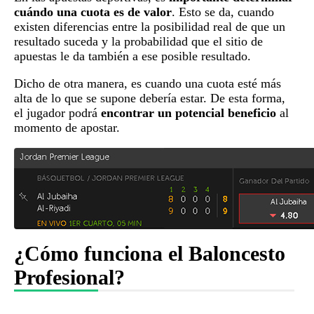
cuándo una cuota es de valor
. Esto se da, cuando
existen diferencias entre la posibilidad real de que un
resultado suceda y la probabilidad que el sitio de
apuestas le da también a ese posible resultado.
Dicho de otra manera, es cuando una cuota esté más
alta de lo que se supone debería estar. De esta forma,
el jugador podrá
encontrar un potencial beneficio
al
momento de apostar.
¿Cómo funciona el Baloncesto
Profesional?