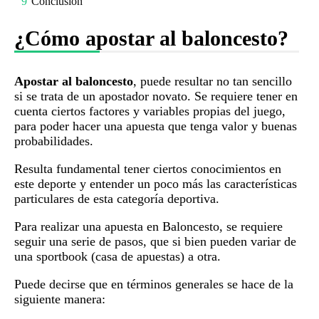
9
Conclusión
¿Cómo apostar al baloncesto?
Apostar al baloncesto
, puede resultar no tan sencillo
si se trata de un apostador novato. Se requiere tener en
cuenta ciertos factores y variables propias del juego,
para poder hacer una apuesta que tenga valor y buenas
probabilidades.
Resulta fundamental tener ciertos conocimientos en
este deporte y entender un poco más las características
particulares de esta categoría deportiva.
Para realizar una apuesta en Baloncesto, se requiere
seguir una serie de pasos, que si bien pueden variar de
una sportbook (casa de apuestas) a otra.
Puede decirse que en términos generales se hace de la
siguiente manera: