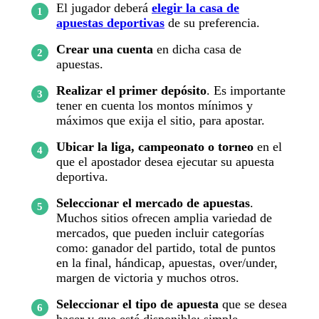
El jugador deberá
elegir la casa de
apuestas deportivas
de su preferencia.
Crear una cuenta
en dicha casa de
apuestas.
Realizar el
primer depósito
. Es importante
tener en cuenta los montos mínimos y
máximos que exija el sitio, para apostar.
Ubicar
la liga, campeonato o torneo
en el
que el apostador desea ejecutar su apuesta
deportiva.
Seleccionar el mercado de apuestas
.
Muchos sitios ofrecen amplia variedad de
mercados, que pueden incluir categorías
como: ganador del partido, total de puntos
en la final, hándicap, apuestas, over/under,
margen de victoria y muchos otros.
Seleccionar el tipo de apuesta
que se desea
hacer y que esté disponible: simple,