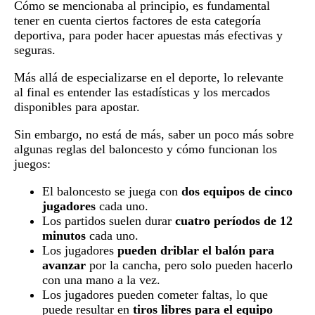
Cómo se mencionaba al principio, es fundamental
tener en cuenta ciertos factores de esta categoría
deportiva, para poder hacer apuestas más efectivas y
seguras.
Más allá de especializarse en el deporte, lo relevante
al final es entender las estadísticas y los mercados
disponibles para apostar.
Sin embargo, no está de más, saber un poco más sobre
algunas reglas del baloncesto y cómo funcionan los
juegos:
El baloncesto se juega con
dos equipos de cinco
jugadores
cada uno.
Los partidos suelen durar
cuatro períodos de 12
minutos
cada uno.
Los jugadores
pueden driblar el balón para
avanzar
por la cancha, pero solo pueden hacerlo
con una mano a la vez.
Los jugadores pueden cometer faltas, lo que
puede resultar en
tiros libres para el equipo