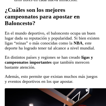
¿Cuáles son los mejores
campeonatos para apostar en
Baloncesto?
En el mundo deportivo, el baloncesto ocupa un buen
lugar dada su reputación y popularidad. Si bien existen
ligas “reinas” o más conocidas como la
NBA
, este
deporte ha logrado tener tal alcance a nivel mundial.
En distintos países y regiones se han creado
ligas y
campeonatos importantes
que también merecen
bastante atención.
Además, esto permite que existan muchos más juegos
y eventos deportivos en los que apostar.