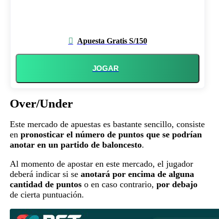
Apuesta Gratis S/150
JOGAR
Over/Under
Este mercado de apuestas es bastante sencillo, consiste
en
pronosticar el número de puntos que se podrían
anotar en un partido de baloncesto
.
Al momento de apostar en este mercado, el jugador
deberá indicar si se
anotará por encima de alguna
cantidad de puntos
o en caso contrario,
por debajo
de cierta puntuación.