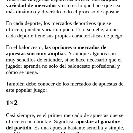
variedad de mercados
y esto es lo que hace que sea
más dinámico y divertido todo el proceso de apostar.
En cada deporte, los mercados deportivos que se
ofrecen, pueden variar un poco. Esto se debe, a que
cada deporte tiene sus propias características de juego.
En el baloncesto,
las opciones o mercados de
apuestas son muy amplias
. Y aunque algunos son
muy sencillos de entender, si se hace necesario que el
jugador aprenda no solo del baloncesto profesional y
cómo se juega.
También debe conocer de los mercados de apuestas de
este popular juego:
1×2
Casi siempre, es el primer mercado de apuestas que se
ofrece en una bookie. Significa,
apostar al ganador
del partido
. Es una apuesta bastante sencilla y simple,