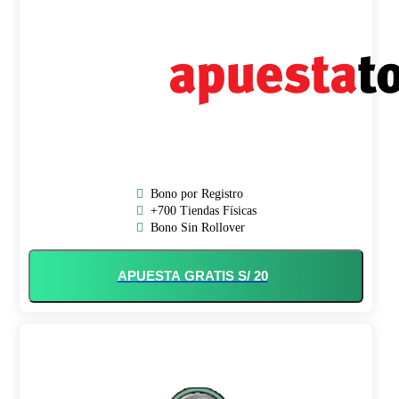
Bono por Registro
+700 Tiendas Físicas
Bono Sin Rollover
APUESTA GRATIS S/ 20