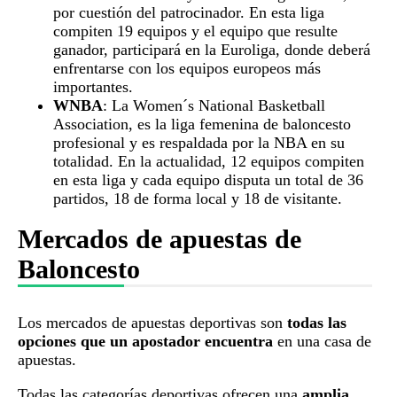
por cuestión del patrocinador. En esta liga
compiten 19 equipos y el equipo que resulte
ganador, participará en la Euroliga, donde deberá
enfrentarse con los equipos europeos más
importantes.
WNBA
: La Women´s National Basketball
Association, es la liga femenina de baloncesto
profesional y es respaldada por la NBA en su
totalidad. En la actualidad, 12 equipos compiten
en esta liga y cada equipo disputa un total de 36
partidos, 18 de forma local y 18 de visitante.
Mercados de apuestas de
Baloncesto
Los mercados de apuestas deportivas son
todas las
opciones que un apostador encuentra
en una casa de
apuestas.
Todas las categorías deportivas ofrecen una
amplia