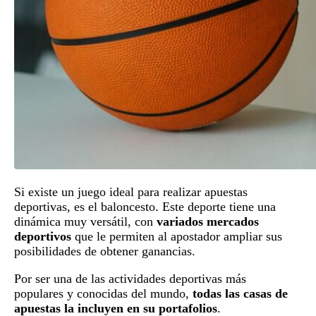
Si existe un juego ideal para realizar apuestas
deportivas, es el baloncesto. Este deporte tiene una
dinámica muy versátil, con
variados mercados
deportivos
que le permiten al apostador ampliar sus
posibilidades de obtener ganancias.
Por ser una de las actividades deportivas más
populares y conocidas del mundo,
todas las casas de
apuestas la incluyen en su portafolios
.