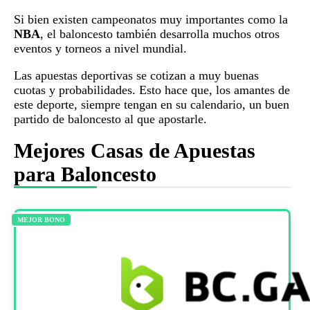
Si bien existen campeonatos muy importantes como la
NBA
, el baloncesto también desarrolla muchos otros
eventos y torneos a nivel mundial.
Las apuestas deportivas se cotizan a muy buenas
cuotas y probabilidades. Esto hace que, los amantes de
este deporte, siempre tengan en su calendario, un buen
partido de baloncesto al que apostarle.
Mejores Casas de Apuestas
para Baloncesto