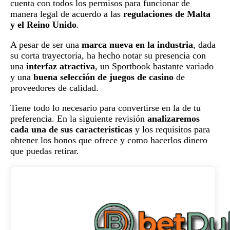
cuenta con todos los permisos para funcionar de
manera legal de acuerdo a las
regulaciones de Malta
y el Reino Unido
.
A pesar de ser una
marca nueva en la industria
, dada
su corta trayectoria, ha hecho notar su presencia con
una
interfaz atractiva
, un Sportbook bastante variado
y una
buena selección de juegos de casino
de
proveedores de calidad.
Tiene todo lo necesario para convertirse en la de tu
preferencia. En la siguiente revisión
analizaremos
cada una de sus características
y los requisitos para
obtener los bonos que ofrece y como hacerlos dinero
que puedas retirar.