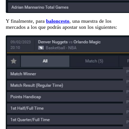
Y finalmente, para
baloncesto
, una muestra de los
mercados a los que podrás apostar son los siguientes: