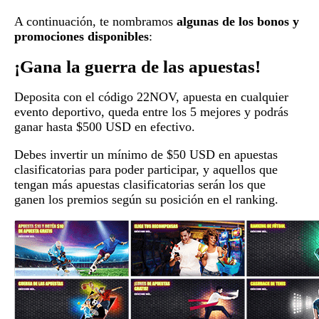
A continuación, te nombramos
algunas de los bonos y
promociones disponibles
:
¡Gana la guerra de las apuestas!
Deposita con el código 22NOV, apuesta en cualquier
evento deportivo, queda entre los 5 mejores y podrás
ganar hasta $500 USD en efectivo.
Debes invertir un mínimo de $50 USD en apuestas
clasificatorias para poder participar, y aquellos que
tengan más apuestas clasificatorias serán los que
ganen los premios según su posición en el ranking.