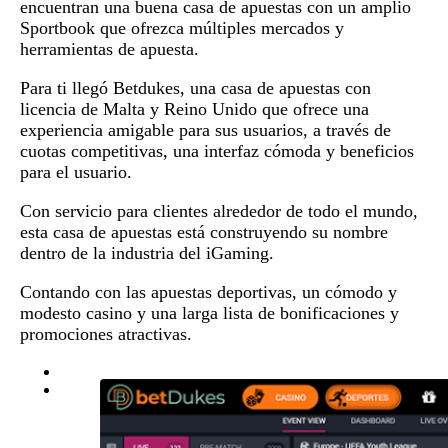
encuentran una buena casa de apuestas con un amplio
Sportbook que ofrezca múltiples mercados y
herramientas de apuesta.
Para ti llegó Betdukes, una casa de apuestas con
licencia de Malta y Reino Unido que ofrece una
experiencia amigable para sus usuarios, a través de
cuotas competitivas, una interfaz cómoda y beneficios
para el usuario.
Con servicio para clientes alrededor de todo el mundo,
esta casa de apuestas está construyendo su nombre
dentro de la industria del iGaming.
Contando con las apuestas deportivas, un cómodo y
modesto casino y una larga lista de bonificaciones y
promociones atractivas.