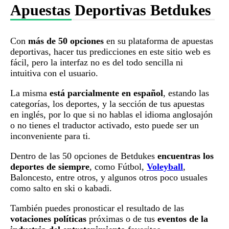
Apuestas Deportivas Betdukes
Con
más de 50 opciones
en su plataforma de apuestas
deportivas, hacer tus predicciones en este sitio web es
fácil, pero la interfaz no es del todo sencilla ni
intuitiva con el usuario.
La misma
está parcialmente en español
, estando las
categorías, los deportes, y la sección de tus apuestas
en inglés, por lo que si no hablas el idioma anglosajón
o no tienes el traductor activado, esto puede ser un
inconveniente para ti.
Dentro de las 50 opciones de Betdukes
encuentras los
deportes de siempre
, como Fútbol,
Voleyball
,
Baloncesto, entre otros, y algunos otros poco usuales
como salto en ski o kabadi.
También puedes pronosticar el resultado de las
votaciones políticas
próximas o de tus
eventos de la