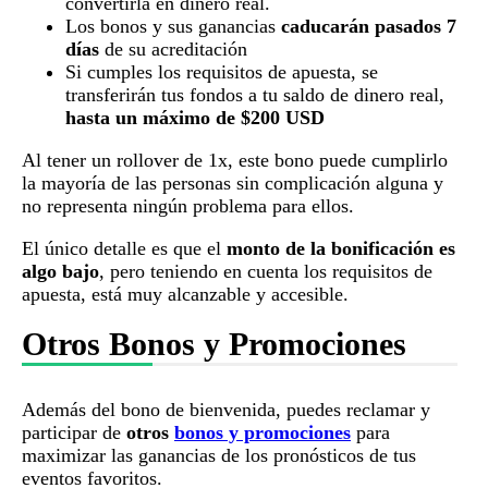
convertirla en dinero real.
Los bonos y sus ganancias
caducarán pasados 7
días
de su acreditación
Si cumples los requisitos de apuesta, se
transferirán tus fondos a tu saldo de dinero real,
hasta un máximo de $200 USD
Al tener un rollover de 1x, este bono puede cumplirlo
la mayoría de las personas sin complicación alguna y
no representa ningún problema para ellos.
El único detalle es que el
monto de la bonificación es
algo bajo
, pero teniendo en cuenta los requisitos de
apuesta, está muy alcanzable y accesible.
Otros Bonos y Promociones
Además del bono de bienvenida, puedes reclamar y
participar de
otros
bonos y promociones
para
maximizar las ganancias de los pronósticos de tus
eventos favoritos.