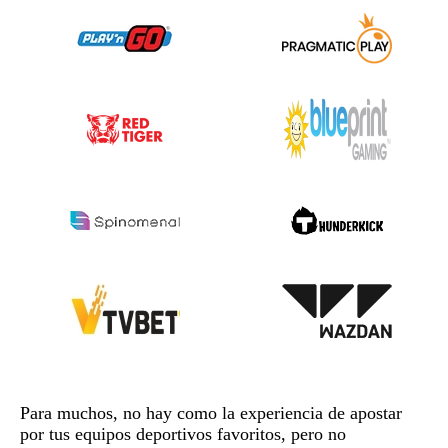
Para muchos, no hay como la experiencia de apostar
por tus equipos deportivos favoritos, pero no