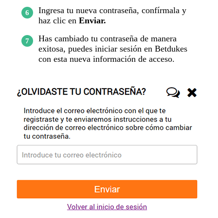
Ingresa tu nueva contraseña, confírmala y
haz clic en
Enviar.
Has cambiado tu contraseña de manera
exitosa, puedes iniciar sesión en Betdukes
con esta nueva información de acceso.