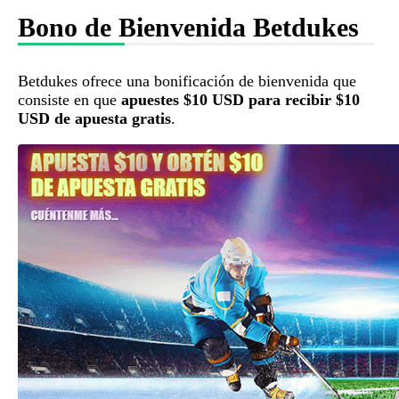
Bono de Bienvenida Betdukes
Betdukes ofrece una bonificación de bienvenida que
consiste en que
apuestes $10 USD para recibir $10
USD de apuesta gratis
.