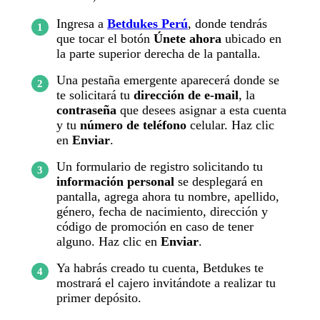
Ingresa a
Betdukes Perú
, donde tendrás
que tocar el botón
Únete ahora
ubicado en
la parte superior derecha de la pantalla.
Una pestaña emergente aparecerá donde se
te solicitará tu
dirección de e-mail
, la
contraseña
que desees asignar a esta cuenta
y tu
número de teléfono
celular. Haz clic
en
Enviar
.
Un formulario de registro solicitando tu
información personal
se desplegará en
pantalla, agrega ahora tu nombre, apellido,
género, fecha de nacimiento, dirección y
código de promoción en caso de tener
alguno. Haz clic en
Enviar
.
Ya habrás creado tu cuenta, Betdukes te
mostrará el cajero invitándote a realizar tu
primer depósito.