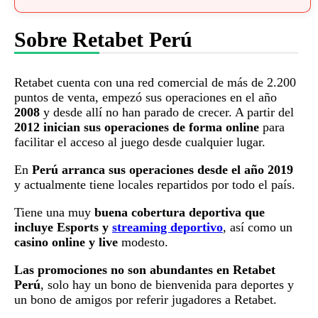
Sobre Retabet Perú
Retabet cuenta con una red comercial de más de 2.200
puntos de venta, empezó sus operaciones en el año
2008
y desde allí no han parado de crecer. A partir del
2012 inician sus operaciones de forma online
para
facilitar el acceso al juego desde cualquier lugar.
En
Perú arranca sus operaciones desde el año 2019
y actualmente tiene locales repartidos por todo el país.
Tiene una muy
buena cobertura deportiva que
incluye Esports y
streaming deportivo
, así como un
casino online y live
modesto.
Las promociones no son abundantes en Retabet
Perú
, solo hay un bono de bienvenida para deportes y
un bono de amigos por referir jugadores a Retabet.