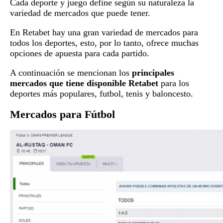
Cada deporte y juego define según su naturaleza la
variedad de mercados que puede tener.
En Retabet hay una gran variedad de mercados para
todos los deportes, esto, por lo tanto, ofrece muchas
opciones de apuesta para cada partido.
A continuación se mencionan los
principales
mercados que tiene disponible Retabet
para los
deportes más populares, futbol, tenis y baloncesto.
Mercados para Fútbol