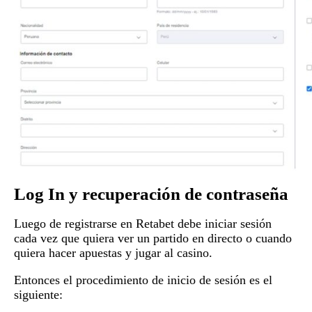
Log In y recuperación de contraseña
Luego de registrarse en Retabet debe iniciar sesión
cada vez que quiera ver un partido en directo o cuando
quiera hacer apuestas y jugar al casino.
Entonces el procedimiento de inicio de sesión es el
siguiente: