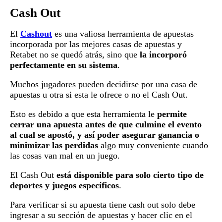
Cash Out
El
Cashout
es una valiosa herramienta de apuestas
incorporada por las mejores casas de apuestas y
Retabet no se quedó atrás, sino que
la incorporó
perfectamente en su sistema
.
Muchos jugadores pueden decidirse por una casa de
apuestas u otra si esta le ofrece o no el Cash Out.
Esto es debido a que esta herramienta le
permite
cerrar una apuesta antes de que culmine el evento
al cual se apostó, y así poder asegurar ganancia o
minimizar las perdidas
algo muy conveniente cuando
las cosas van mal en un juego.
El Cash Out
está disponible para solo cierto tipo de
deportes y juegos específicos
.
Para verificar si su apuesta tiene cash out solo debe
ingresar a su sección de apuestas y hacer clic en el