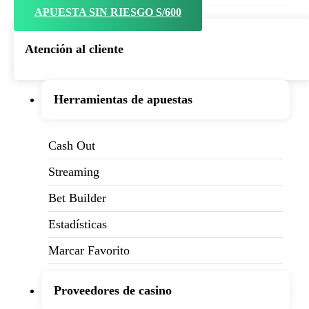
APUESTA SIN RIESGO S/600
Atención al cliente
Herramientas de apuestas
Cash Out
Streaming
Bet Builder
Estadísticas
Marcar Favorito
Proveedores de casino