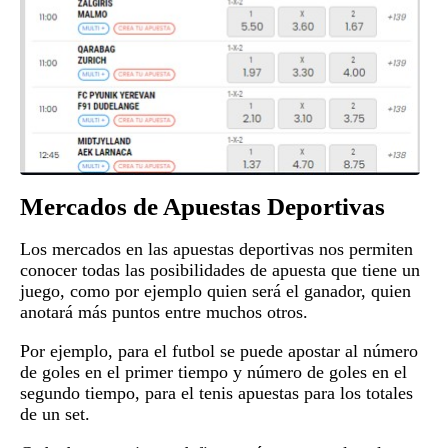
Mercados de Apuestas Deportivas
Los mercados en las apuestas deportivas nos permiten
conocer todas las posibilidades de apuesta que tiene un
juego, como por ejemplo quien será el ganador, quien
anotará más puntos entre muchos otros.
Por ejemplo, para el futbol se puede apostar al número
de goles en el primer tiempo y número de goles en el
segundo tiempo, para el tenis apuestas para los totales
de un set.