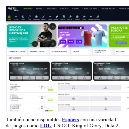
También tiene disponibles
Esports
con una variedad
de juegos como
LOL
, CS:GO, King of Glory, Dota 2,