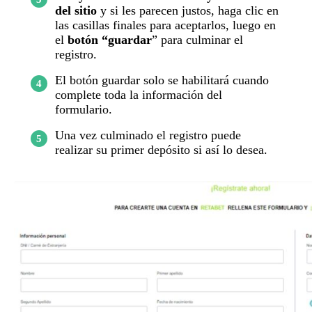
del sitio
y si les parecen justos, haga clic en
las casillas finales para aceptarlos, luego en
el
botón “guardar
” para culminar el
registro.
El botón guardar solo se habilitará cuando
complete toda la información del
formulario.
Una vez culminado el registro puede
realizar su primer depósito si así lo desea.