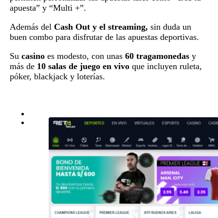
apuesta” y “Multi +”.
Además del
Cash Out y el streaming,
sin duda un
buen combo para disfrutar de las apuestas deportivas.
Su
casino
es modesto, con unas
60 tragamonedas
y
más de
10 salas de juego en vivo
que incluyen ruleta,
póker, blackjack y loterías.